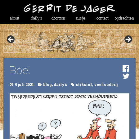
about
daily’s
doorzon
zusje
contact
opdrachten
Boe!
9 juli 2021
blog
,
daily's
stikstof
,
veehouderij