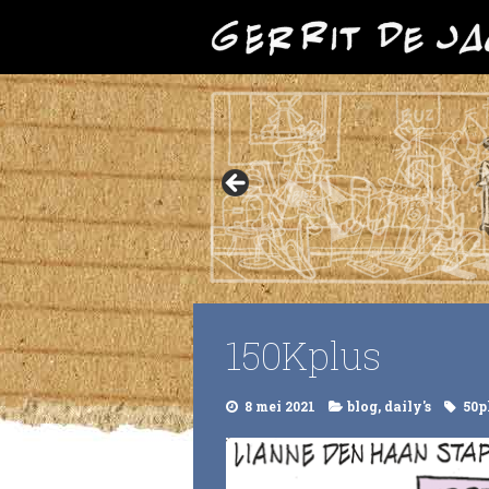
150Kplus
8 mei 2021
blog
,
daily's
50p