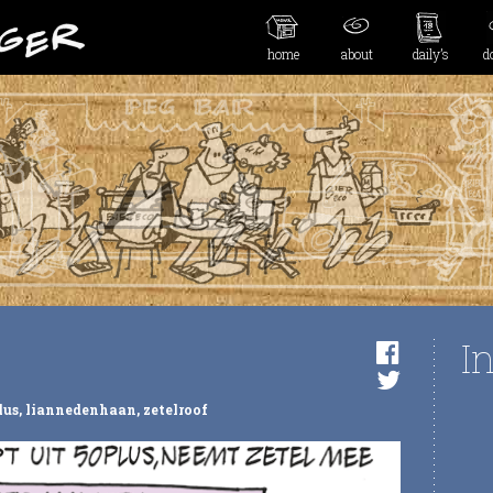
home
about
daily’s
d
I
lus
,
liannedenhaan
,
zetelroof