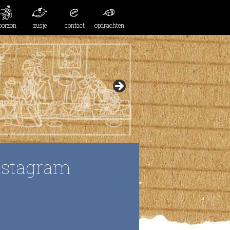
oorzon
zusje
contact
opdrachten
nstagram