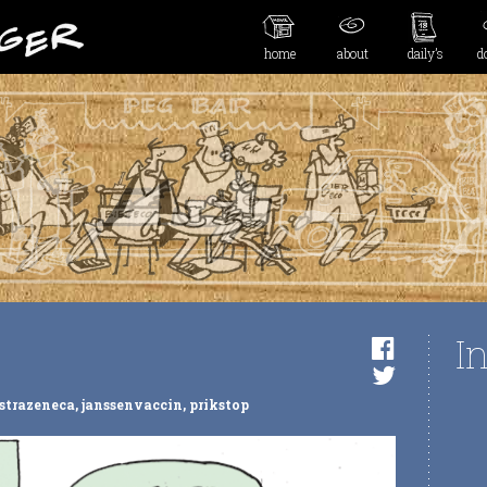
home
about
daily’s
d
I
strazeneca
,
janssenvaccin
,
prikstop