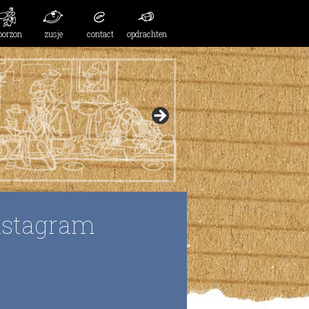
oorzon
zusje
contact
opdrachten
nstagram