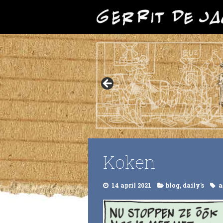
Koken
14 april 2021
blog
,
daily's
a