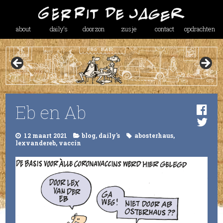
about
daily’s
doorzon
zusje
contact
opdrachten
Eb en Ab
12 maart 2021
blog
,
daily's
abosterhaus
,
lexvandereb
,
vaccin