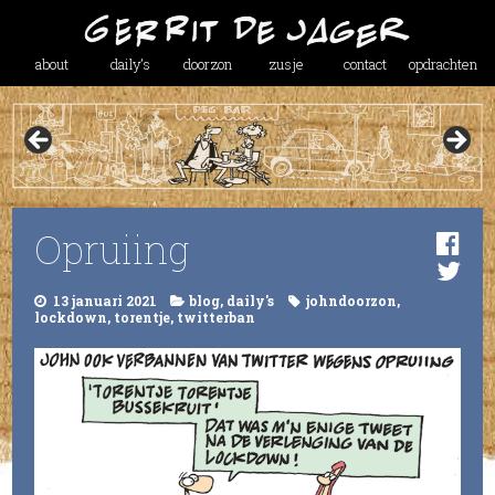
about
daily’s
doorzon
zusje
contact
opdrachten
Opruiing
13 januari 2021
blog
,
daily's
johndoorzon
,
lockdown
,
torentje
,
twitterban