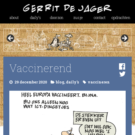
about
daily’s
doorzon
zusje
contact
opdrachten
Vaccinerend
29 december 2020
blog
,
daily's
vaccineren