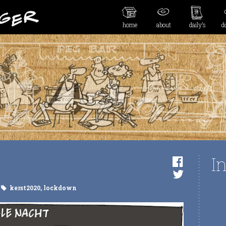
home
about
daily’s
d
I
kerst2020
,
lockdown