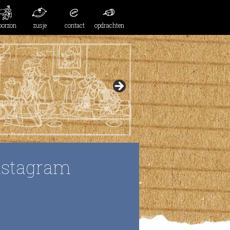
oorzon
zusje
contact
opdrachten
nstagram