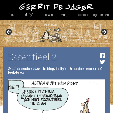
about
daily’s
doorzon
zusje
contact
opdrachten
Essentieel 2
17 december 2020
blog
,
daily's
action
,
essentieel
,
lockdown