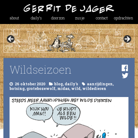
about
daily’s
doorzon
zusje
contact
opdrachten
Wildseizoen
26 oktober 2020
blog
,
daily's
aanrijdingen
,
botsing
,
grotebozewolf
,
midas
,
wild
,
wildedieren