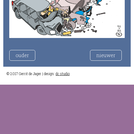
ouder
nieuwer
© 2017 Gerrit de Jager | design:
dc studio