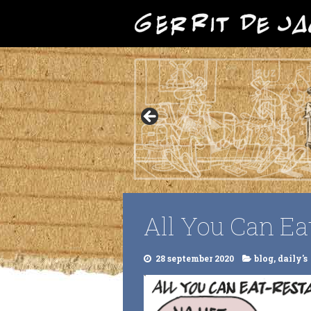
All You Can Ea
28 september 2020
blog
,
daily's