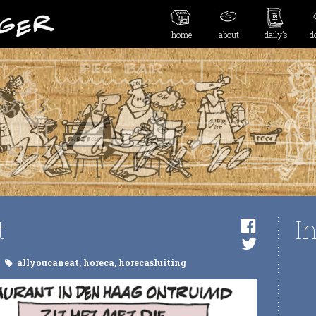
home
about
daily’s
d
t
I
allyoucaneat
,
horeca
,
horecasluiting