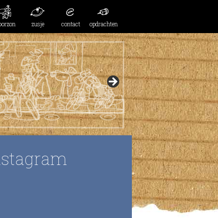
oorzon
zusje
contact
opdrachten
nstagram