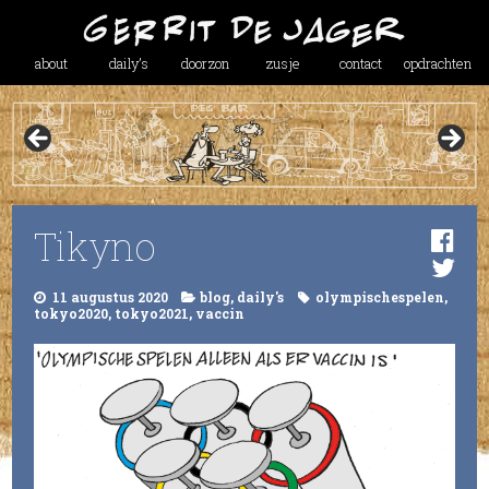
about
daily’s
doorzon
zusje
contact
opdrachten
Tikyno
11 augustus 2020
blog
,
daily's
olympischespelen
,
tokyo2020
,
tokyo2021
,
vaccin