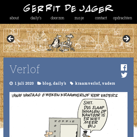
about
daily’s
doorzon
zusje
contact
opdrachten
Verlof
1 juli 2020
blog
,
daily's
kraamverlof
,
vaders