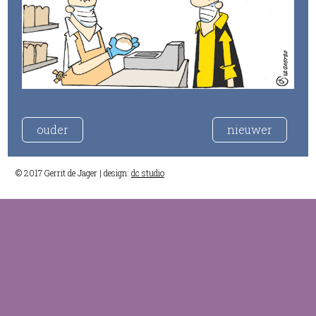
ouder
nieuwer
© 2017 Gerrit de Jager | design:
dc studio