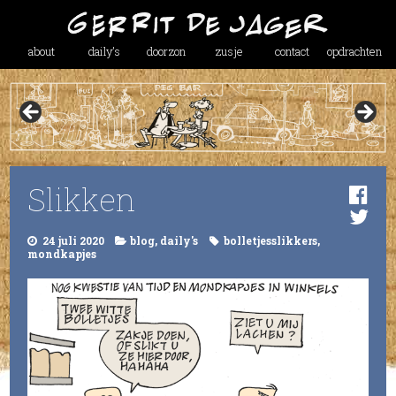
about
daily’s
doorzon
zusje
contact
opdrachten
Slikken
24 juli 2020
blog
,
daily's
bolletjesslikkers
,
mondkapjes