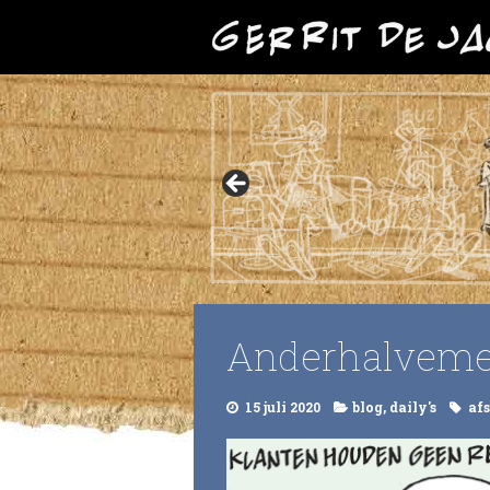
Anderhalveme
15 juli 2020
blog
,
daily's
af