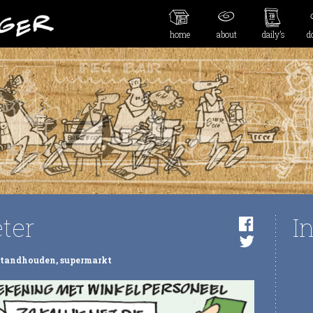
home
about
daily’s
d
ter
I
standhouden
,
supermarkt