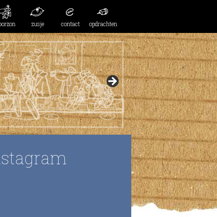
oorzon
zusje
contact
opdrachten
nstagram