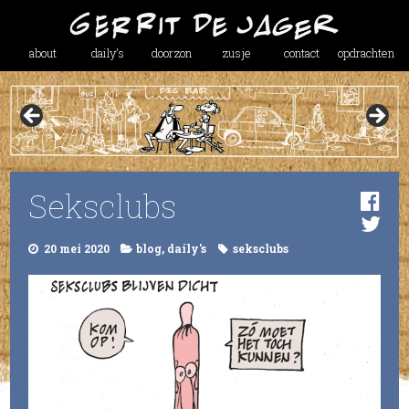
about
daily’s
doorzon
zusje
contact
opdrachten
Seksclubs
20 mei 2020
blog
,
daily's
seksclubs