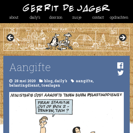
about
daily’s
doorzon
zusje
contact
opdrachten
Aangifte
28 mei 2020
blog
,
daily's
aangifte
,
belastingdienst
,
toeslagen