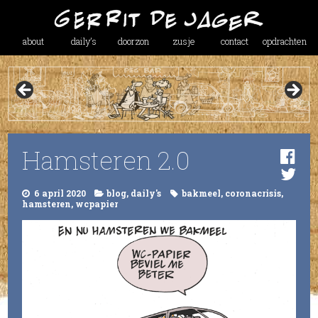
about
daily’s
doorzon
zusje
contact
opdrachten
Hamsteren 2.0
6 april 2020
blog
,
daily's
bakmeel
,
coronacrisis
,
hamsteren
,
wcpapier