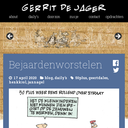
about
daily’s
doorzon
zusje
contact
opdrachten
Bejaardenworstelen
17 april 2020
blog
,
daily's
50plus
,
geertdales
,
henkkrol
,
jannagel