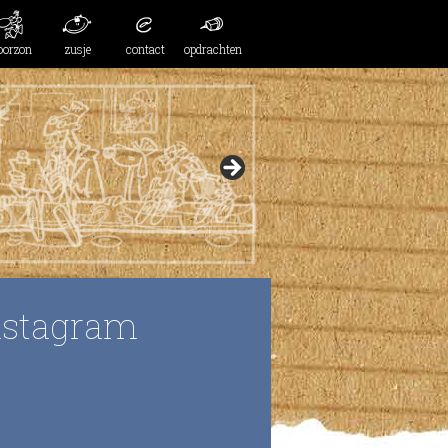
oorzon
zusje
contact
opdrachten
nstagram