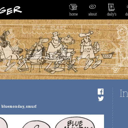
home
about
daily’s
d
I
bluemonday
,
smurf