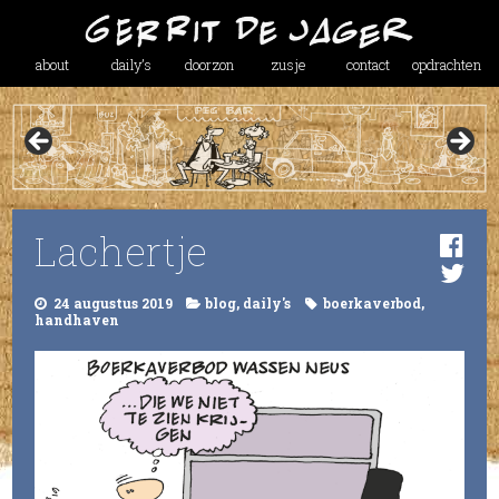
about
daily’s
doorzon
zusje
contact
opdrachten
Lachertje
24 augustus 2019
blog
,
daily's
boerkaverbod
,
handhaven