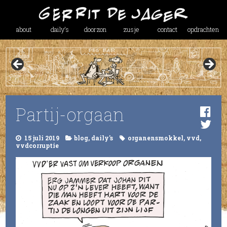
about
daily’s
doorzon
zusje
contact
opdrachten
Partij-orgaan
15 juli 2019
blog
,
daily's
organensmokkel
,
vvd
,
vvdcorruptie