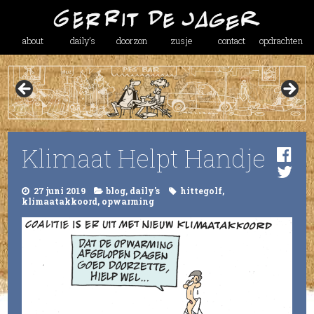
about
daily’s
doorzon
zusje
contact
opdrachten
Klimaat Helpt Handje
27 juni 2019
blog
,
daily's
hittegolf
,
klimaatakkoord
,
opwarming