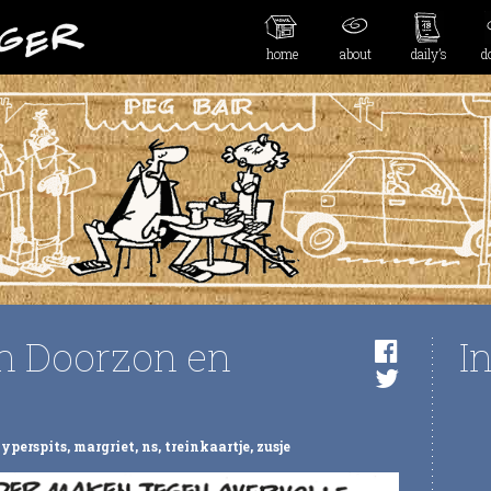
home
about
daily’s
d
an Doorzon en
I
yperspits
,
margriet
,
ns
,
treinkaartje
,
zusje