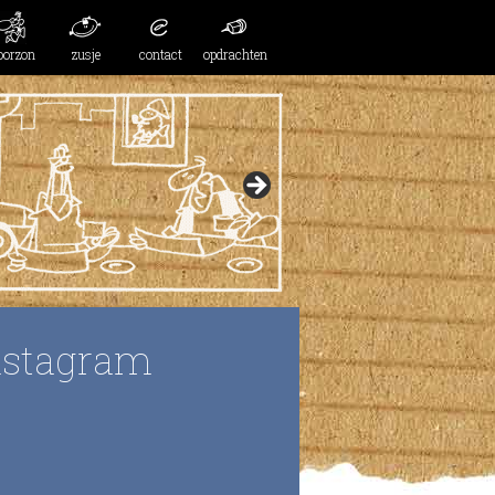
oorzon
zusje
contact
opdrachten
nstagram