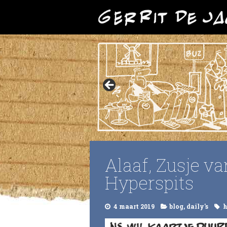
Alaaf, Zusje v
Hyperspits
4 maart 2019
blog
,
daily's
h