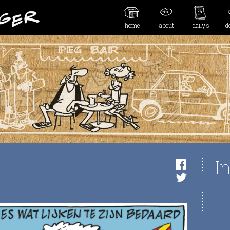
home
about
daily’s
d
I