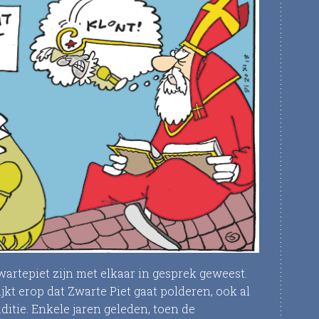
artepiet zijn met elkaar in gesprek geweest.
 lijkt erop dat Zwarte Piet gaat polderen, ook al
itie. Enkele jaren geleden, toen de