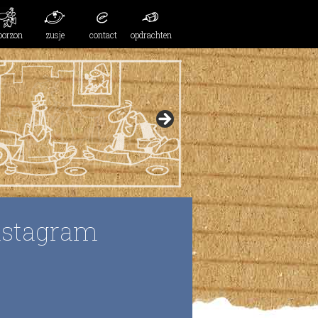
oorzon
zusje
contact
opdrachten
nstagram