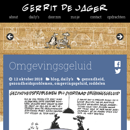
about
daily’s
doorzon
zusje
contact
opdrachten
Omgevingsgeluid
12 oktober 2018
blog
,
daily's
gezondheid
,
gezondheidsproblemen
,
omgevingsgeluid
,
roddelen