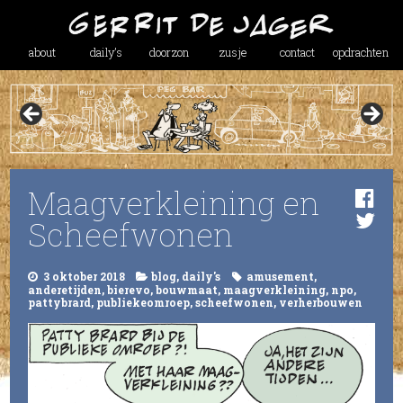
about
daily’s
doorzon
zusje
contact
opdrachten
Maagverkleining en
Scheefwonen
3 oktober 2018
blog
,
daily's
amusement
,
anderetijden
,
bierevo
,
bouwmaat
,
maagverkleining
,
npo
,
pattybrard
,
publiekeomroep
,
scheefwonen
,
verherbouwen