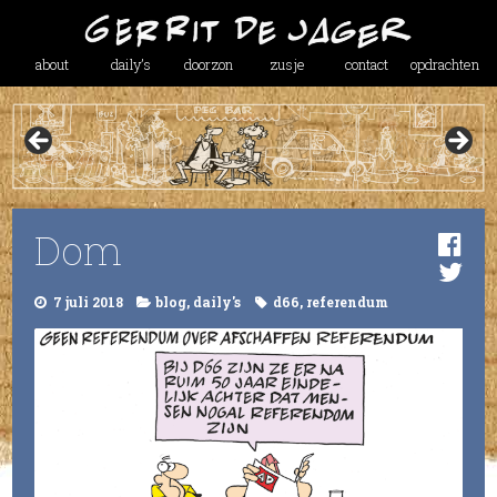
about
daily’s
doorzon
zusje
contact
opdrachten
Dom
7 juli 2018
blog
,
daily's
d66
,
referendum