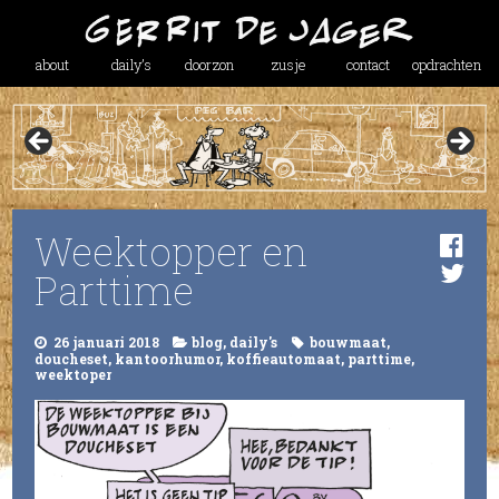
about
daily’s
doorzon
zusje
contact
opdrachten
Weektopper en
Parttime
26 januari 2018
blog
,
daily's
bouwmaat
,
doucheset
,
kantoorhumor
,
koffieautomaat
,
parttime
,
weektoper