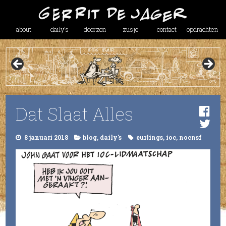
about
daily’s
doorzon
zusje
contact
opdrachten
Dat Slaat Alles
8 januari 2018
blog
,
daily's
eurlings
,
ioc
,
nocnsf