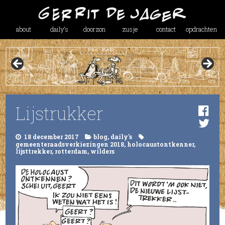
about
daily’s
doorzon
zusje
contact
opdrachten
Lijstrukker
18 december 2017
blog
,
daily's
gemeenteraadsverkiezingen 2018
,
holocaustontkenner
,
lijsttrekker
,
rotterdam
,
wilders