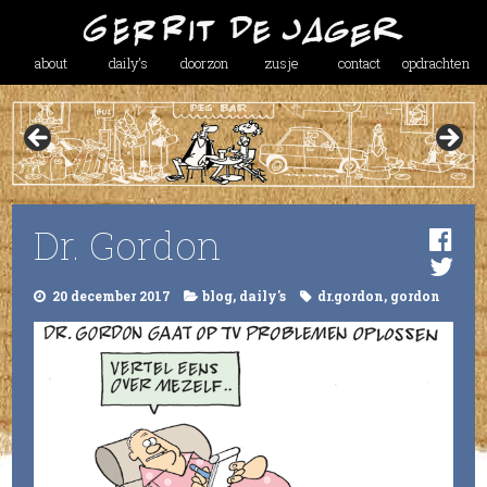
about
daily’s
doorzon
zusje
contact
opdrachten
Dr. Gordon
20 december 2017
blog
,
daily's
dr.gordon
,
gordon