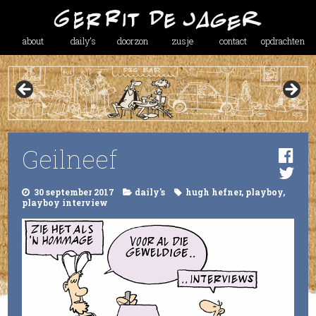
about
daily’s
doorzon
zusje
contact
opdrachten
Geilneef
30 september 2017
daily's
hugh hefner
,
playboy
,
playboy interview