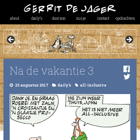
about
daily’s
doorzon
zusje
contact
opdrachten
Na de vakantie 3
23 augustus 2017
daily's
all-inclusive