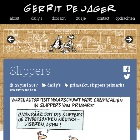
about
daily’s
doorzon
zusje
contact
opdrachten
Slippers
29 juni 2017
daily's
primarkt
,
slippers primarkt
,
zweetvoeten