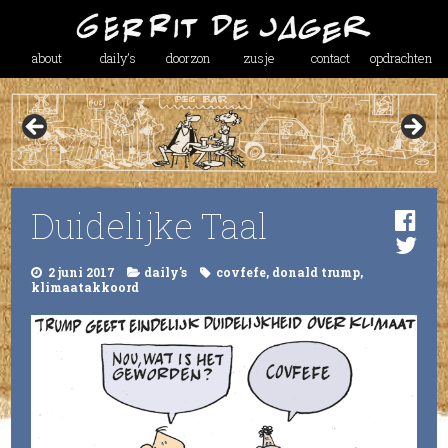
about
daily’s
doorzon
zusje
contact
opdrachten
Duidelijke Taal
2 juni 2017
daily's
covfefe
,
donald trump
,
klimaatakkoord