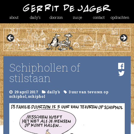
about
daily’s
doorzon
zusje
contact
opdrachten
Schiphollen of
stilstaan
29 april 2017
daily's
3 uur van tevoren op
schiphol
,
schiphol