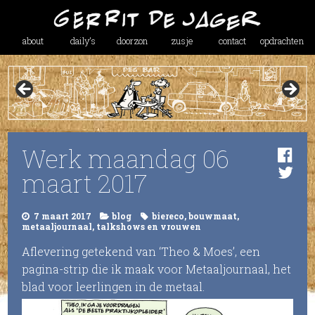
about
daily’s
doorzon
zusje
contact
opdrachten
Werk maandag 06
maart 2017
7 maart 2017
blog
biereco
,
bouwmaat
,
metaaljournaal
,
talkshows en vrouwen
Aflevering getekend van ‘Theo & Moes’, een
pagina-strip die ik maak voor Metaaljournaal, het
blad voor leerlingen in de metaal.