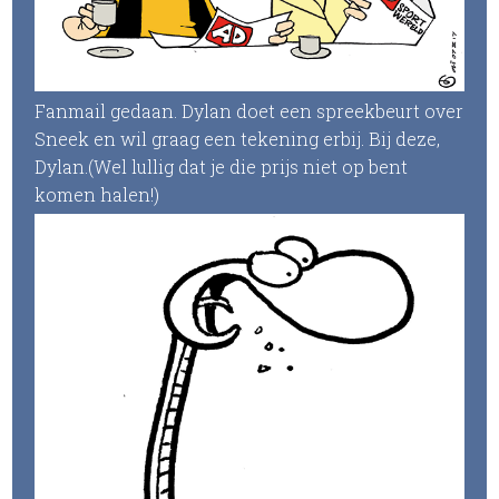
Fanmail gedaan. Dylan doet een spreekbeurt over
Sneek en wil graag een tekening erbij. Bij deze,
Dylan.(Wel lullig dat je die prijs niet op bent
komen halen!)