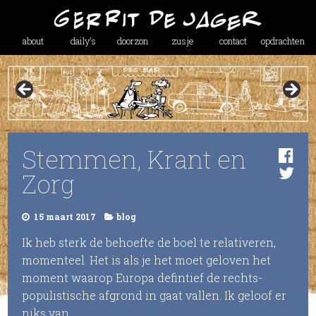
about
daily’s
doorzon
zusje
contact
opdrachten
Stemmen, Krant en
Zorg
15 maart 2017
blog
Ik heb sterk de behoefte de boel te relativeren,
momenteel. Het is als je het moet geloven het
moment waarop Europa defintief de rechts-
populistische afgrond in gaat vallen. Ik geloof er
niks van.