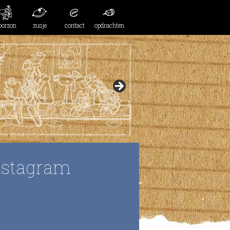
oorzon
zusje
contact
opdrachten
nstagram