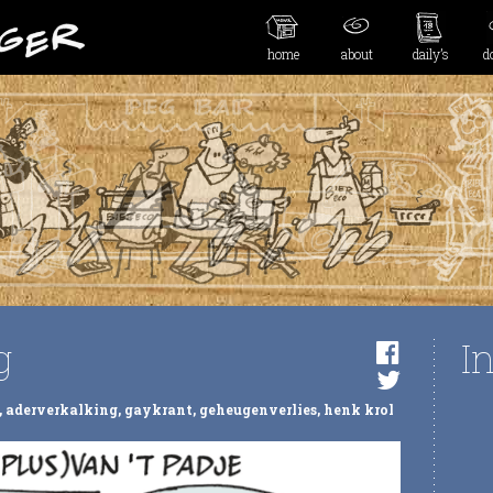
home
about
daily’s
d
g
I
,
aderverkalking
,
gaykrant
,
geheugenverlies
,
henk krol