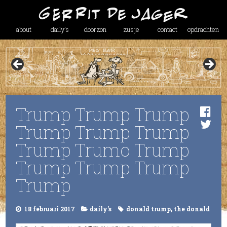
about
daily’s
doorzon
zusje
contact
opdrachten
Trump Trump Trump
Trump Trump Trump
Trump Trumo Trump
Trump Trump Trump
Trump
18 februari 2017
daily's
donald trump
,
the donald