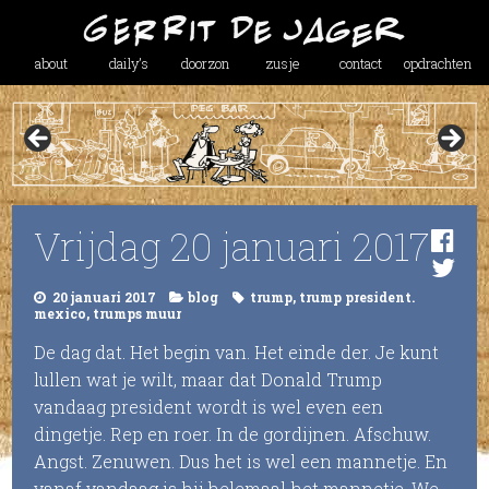
about
daily’s
doorzon
zusje
contact
opdrachten
Vrijdag 20 januari 2017
20 januari 2017
blog
trump
,
trump president.
mexico
,
trumps muur
De dag dat. Het begin van. Het einde der. Je kunt
lullen wat je wilt, maar dat Donald Trump
vandaag president wordt is wel even een
dingetje. Rep en roer. In de gordijnen. Afschuw.
Angst. Zenuwen. Dus het is wel een mannetje. En
vanaf vandaag is hij helemaal het mannetje. We