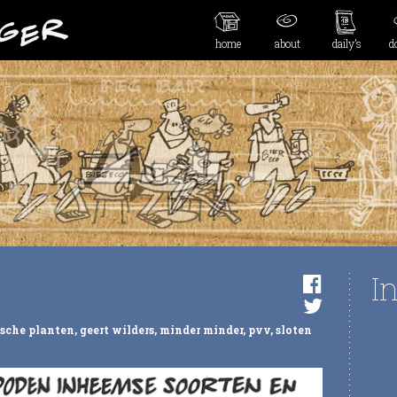
home
about
daily’s
d
I
sche planten
,
geert wilders
,
minder minder
,
pvv
,
sloten