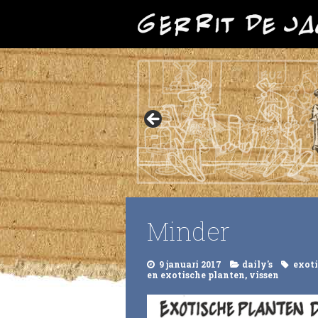
Minder
9 januari 2017
daily's
exoti
en exotische planten
,
vissen