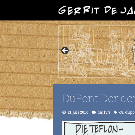
DuPont Donderd
21 juli 2016
daily's
c8
,
dupo