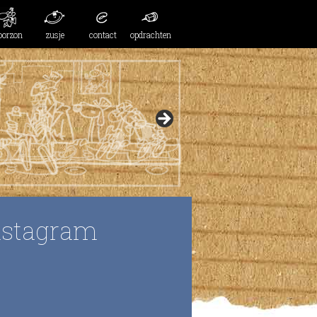
oorzon
zusje
contact
opdrachten
nstagram