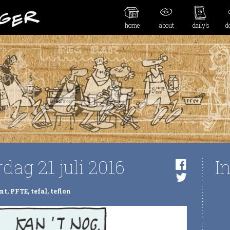
home
about
daily’s
d
ag 21 juli 2016
I
nt
,
PFTE
,
tefal
,
teflon