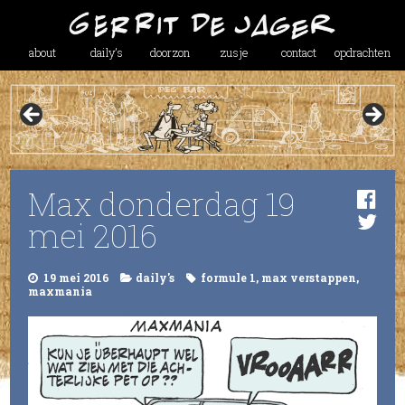
about
daily’s
doorzon
zusje
contact
opdrachten
Max donderdag 19
mei 2016
19 mei 2016
daily's
formule 1
,
max verstappen
,
maxmania