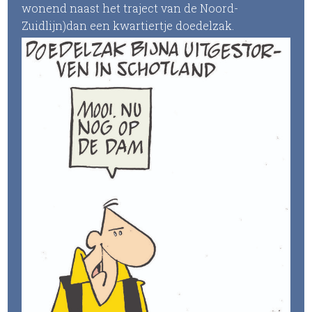
wonend naast het traject van de Noord-
Zuidlijn)dan een kwartiertje doedelzak.