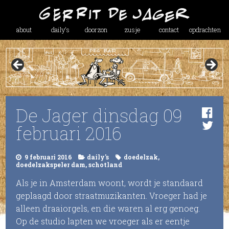
about
daily’s
doorzon
zusje
contact
opdrachten
De Jager dinsdag 09
februari 2016
9 februari 2016
daily's
doedelzak
,
doedelzakspeler dam
,
schotland
Als je in Amsterdam woont, wordt je standaard
geplaagd door straatmuzikanten. Vroeger had je
alleen draaiorgels, en die waren al erg genoeg.
Op de studio lapten we vroeger als er eentje