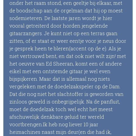
onder het raam stond, een geeltje bij elkaar, met
de boodschap aan de orgelman dat hij op moest
sodemieteren. De laatste jaren wordt je hier
vooral getreiterd door horden jengelende
gitaarzangers. Je kunt niet op een terras gaan
zitten, of er staat er weer eentje voor je neus door
je gesprek heen te bleren(accent op de e). Als je
niet vertrouwd bent, en dat ook niet wilt zijn! met
het oeuvre van Ed Sheeran, komt een of andere
eikel met een ontstemde gitaar je wel even
bijspijkeren. Maar dat is allemaal nog niets
vergeleken met de doedelzakspeler op de Dam.
Dat die nog niet het slachtoffer is geworden van
zinloos geweld is onbegrijpelijk. Na de panfluit,
moet de doedelzak toch wel echt het meest
afschuwelijk denkbare geluid ter wereld
voortbrengen.Ik heb nog liever 10 jaar
heimachines naast mijn deur(en die had ik,