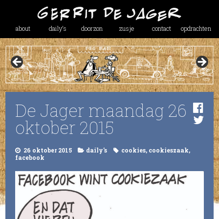
about
daily’s
doorzon
zusje
contact
opdrachten
De Jager maandag 26
oktober 2015
26 oktober 2015
daily's
cookies
,
cookieszaak
,
facebook