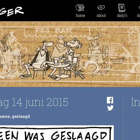
home
about
daily’s
d
g 14 juni 2015
I
amen
,
geslaagd