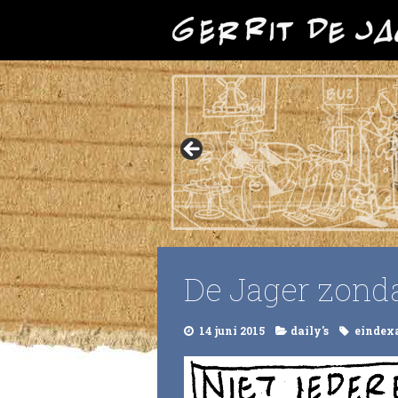
De Jager zonda
14 juni 2015
daily's
eindex