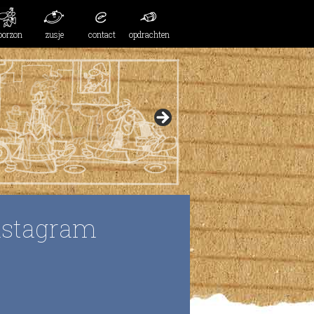
oorzon
zusje
contact
opdrachten
nstagram