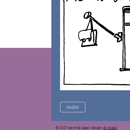
ouder
© 2017 Gerrit de Jager | design:
dc studio