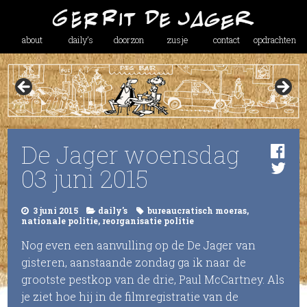
about
daily’s
doorzon
zusje
contact
opdrachten
De Jager woensdag
03 juni 2015
3 juni 2015
daily's
bureaucratisch moeras
,
nationale politie
,
reorganisatie politie
Nog even een aanvulling op de De Jager van
gisteren, aanstaande zondag ga ik naar de
grootste pestkop van de drie, Paul McCartney. Als
je ziet hoe hij in de filmregistratie van de