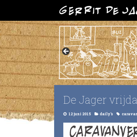
De Jager vrijda
12 juni 2015
daily's
carava