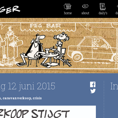
home
about
daily’s
d
g 12 juni 2015
I
n
,
caravanverkoop
,
crisis