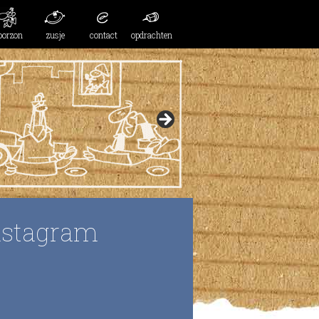
oorzon
zusje
contact
opdrachten
nstagram