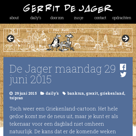
about
daily’s
doorzon
zusje
contact
opdrachten
De Jager maandag 29
juni 2015
29 juni 2015
daily's
bankrun
,
grexit
,
griekenland
,
tsipras
Toch weer een Griekenland-cartoon. Het hele
gedoe komt me de neus uit, maar je kunt er als
tekenaar voor een dagblad niet omheen
natuurlijk. De kans dat er de komende weken